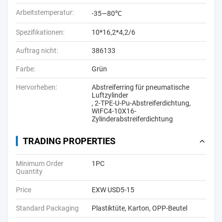
Arbeitstemperatur:
-35—80℃
Spezifikationen:
10*16,2*4,2/6
Auftrag nicht:
386133
Farbe:
Grün
Hervorheben:
Abstreiferring für pneumatische
Luftzylinder
,
2-TPE-U-Pu-Abstreiferdichtung
,
WIFC4-10X16-
Zylinderabstreiferdichtung
TRADING PROPERTIES
Minimum Order
1PC
Quantity
Price
EXW USD5-15
Standard Packaging
Plastiktüte, Karton, OPP-Beutel