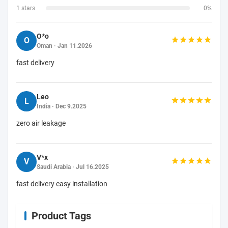
1 stars
0%
O*o
O
Oman · Jan 11.2026
fast delivery
Leo
L
India · Dec 9.2025
zero air leakage
V*x
V
Saudi Arabia · Jul 16.2025
fast delivery easy installation
Product Tags