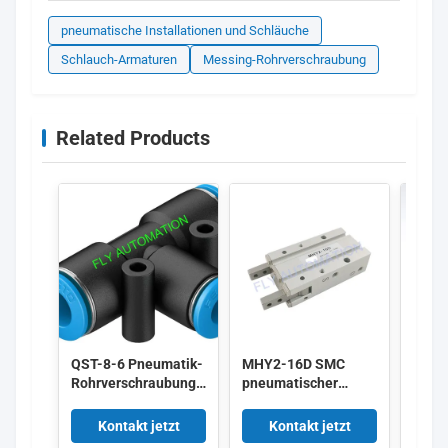
pneumatische Installationen und Schläuche
Schlauch-Armaturen
Messing-Rohrverschraubung
Related Products
QST-8-6 Pneumatik-
MHY2-16D SMC
AS22
Rohrverschraubungen
pneumatischer
Gesc
Einsteck-T-
Kolbenzylinder des
Steue
Anschluss 153135
Luft-Fingers
One T
Kontakt jetzt
Kontakt jetzt
K
4052568032272
doppelte
Ellbo