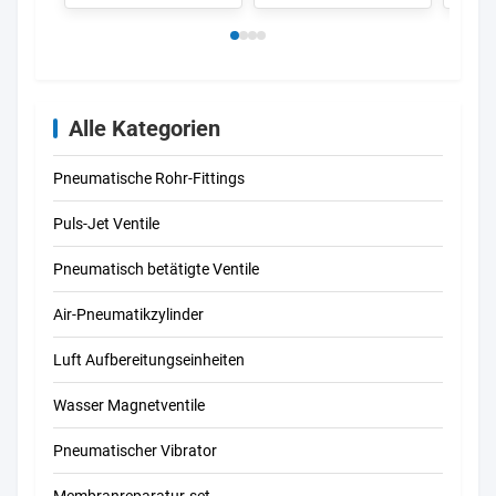
fungierende Greifer-
SMC d
Nocken-Art
Alle Kategorien
Pneumatische Rohr-Fittings
Puls-Jet Ventile
Pneumatisch betätigte Ventile
Air-Pneumatikzylinder
Luft Aufbereitungseinheiten
Wasser Magnetventile
Pneumatischer Vibrator
Membranreparatur-set