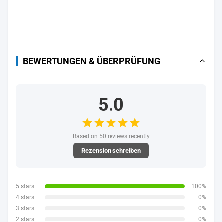
BEWERTUNGEN & ÜBERPRÜFUNG
5.0
Based on 50 reviews recently
Rezension schreiben
5 stars
100%
4 stars
0%
3 stars
0%
2 stars
0%