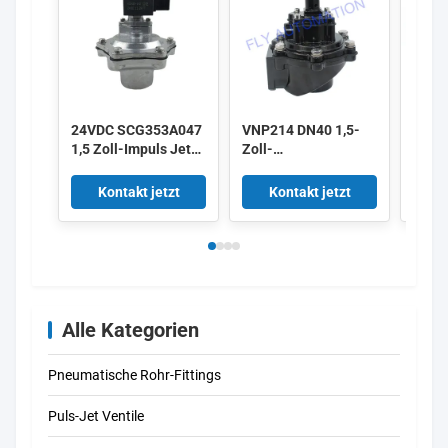
24VDC SCG353A047
VNP214 DN40 1,5-
Alst
1,5 Zoll-Impuls Jet
Zoll-
3 Zol
Valves
Membranventile
Impul
220/50 Aluminium-
V161
Kontakt jetzt
Kontakt jetzt
K
Puls
V158
Alle Kategorien
Pneumatische Rohr-Fittings
Puls-Jet Ventile