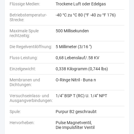
Flüssige Medien:
Trockene Luft oder Edelgas
Betriebstemperatur-
-40 °C zu °C 80 (°F -40 zu °F 176)
Strecke:
Maximale Spule
500 Millisekunden
rechtzeitig:
Die Regelventilöffnung:
5 Millimeter (3/16 ")
Fluss-Leistung:
0,68 Lebenslauf/.58 KV
Einzelgewicht:
0,338 Kilogramm (0,744 lbs)
Membranen und
O-Ringe Nitril - Buna n
Dichtungen:
Versuchseinlass- und
1/4" BSP T (RC) U. 1/4" NPT
Ausgangverbindungen:
Spule:
Purpur B2 geschraubt
Hervorheben:
Pulse Magnetventil
,
Die Impulsfilter Ventil