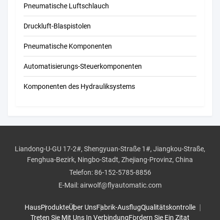
Pneumatische Luftschlauch
Druckluft-Blaspistolen
Pneumatische Komponenten
Automatisierungs-Steuerkomponenten
Komponenten des Hydrauliksystems
Liandong-U-GU 17-2#, Shengyuan-Straße 1#, Jiangkou-Straße,
Fenghua-Bezirk, Ningbo-Stadt, Zhejiang-Provinz, China
Telefon:
86-152-5785-8856
E-Mail:
airwolf@flyautomatic.com
Haus
Produkte
Über Uns
Fabrik-Ausflug
Qualitätskontrolle
Treten Sie Mit Uns In Verbindung
Fordern Sie Ein Zitat