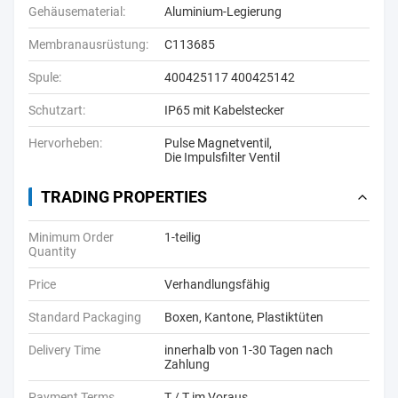
Gehäusematerial:
Aluminium-Legierung
Membranausrüstung:
C113685
Spule:
400425117 400425142
Schutzart:
IP65 mit Kabelstecker
Hervorheben:
Pulse Magnetventil
,
Die Impulsfilter Ventil
TRADING PROPERTIES
Minimum Order
1-teilig
Quantity
Price
Verhandlungsfähig
Standard Packaging
Boxen, Kantone, Plastiktüten
Delivery Time
innerhalb von 1-30 Tagen nach
Zahlung
Payment Terms
T / T im Voraus