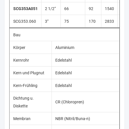
SCG353A051
2 1/2“
66
92
1540
400
SCG353.060
3"
75
170
2833
400
Bau
Körper
Aluminium
Kernrohr
Edelstahl
Kern und Plugnut
Edelstahl
Kern-Frühling
Edelstahl
Dichtung u.
CR (Chloropren)
Diskette
Membran
NBR (Nitril/Buna-n)