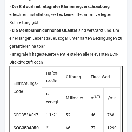
•
Der Entwurf mit integraler Klemmringverschraubung
erleichtert Installation, weil es keinen Bedarf an verlegter
Rohrleitung gibt
•
Die Membranen der hohen Qualität
sind verstärkt und, um
einer langen Lebensdauer, sogar unter harten Bedingungen zu
garantieren haltbar
• Integrale hilfsgesteuerte Ventile stellen alle relevanten ECn-
Direktive zufrieden
Hafen-
Öffnung
Fluss-Wert
Größe
Einrichtungs-
Spul
Code
G
3/h
Millimeter
m
l/min
verlegt
SCG353A047
1 1/2“
52
46
768
400
SCG353A050
2"
66
77
1290
400