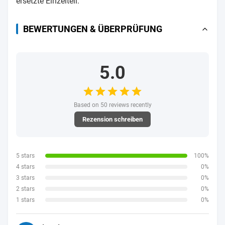
ersetzte Einzelteil.
BEWERTUNGEN & ÜBERPRÜFUNG
5.0
Based on 50 reviews recently
Rezension schreiben
5 stars
100%
4 stars
0%
3 stars
0%
2 stars
0%
1 stars
0%