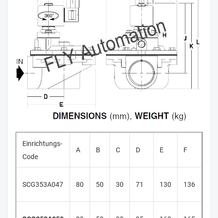
Einrichtungs-
A
B
C
D
E
F
G
Code
SCG353A047
80
50
30
71
130
136
45