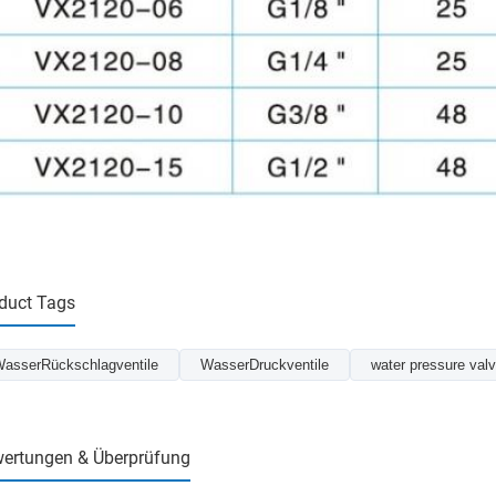
duct Tags
asserRückschlagventile
WasserDruckventile
water pressure val
ertungen & Überprüfung