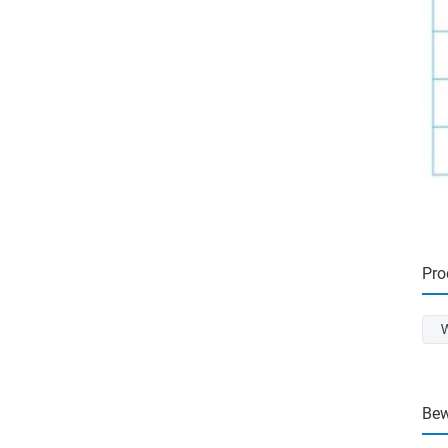
Pro
W
Bew