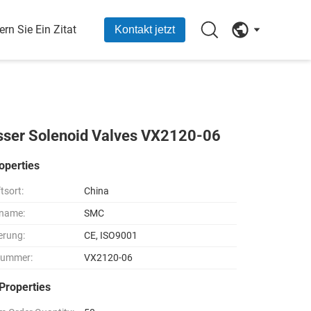
ern Sie Ein Zitat
Kontakt jetzt
sser Solenoid Valves VX2120-06
operties
tsort:
China
name:
SMC
ierung:
CE, ISO9001
nummer:
VX2120-06
Properties