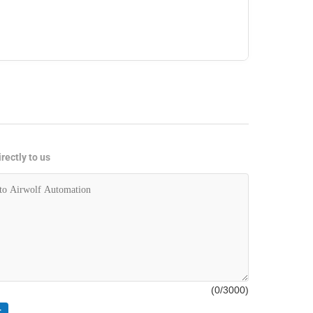
rectly to us
(
0
/3000)