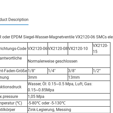
duct Description
 oder EPDM Siegel-Wasser-Magnetventile VX2120-06 SMCs elek
VX2120-
richtungs-Code
VX2120-06
VX2120-08
VX2120-10
15
antwortliche
Normalerweise geschlossen
nt-Faden-Größe
1/8"
1/4"
3/8"
1/2“
fnung
3mm
13mm
Wasser, Öl: 0.15~0.5 Mpa, Luft, Gas:
ktionsdruck
0.15~0.85Mpa
.pressure
1,05 Mpa
peratur (℃)
-5-80℃ oder -5-130℃
tilkörper
Zink-Legierung, Messing