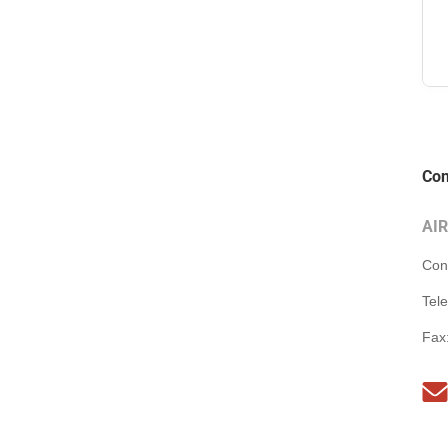
Con
AI
Con
Tel
Fax