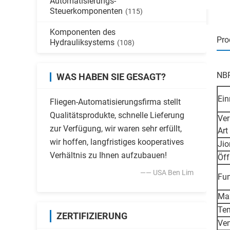
Automatisierungs-
Steuerkomponenten
(115)
Komponenten des
Pro
Hydrauliksystems
(108)
NBR
WAS HABEN SIE GESAGT?
Ein
Fliegen-Automatisierungsfirma stellt
Qualitätsprodukte, schnelle Lieferung
Ver
zur Verfügung, wir waren sehr erfüllt,
Art
wir hoffen, langfristiges kooperatives
Jio
Verhältnis zu Ihnen aufzubauen!
Öf
—— USA Ben Lim
Fun
Max
Tem
ZERTIFIZIERUNG
Ven