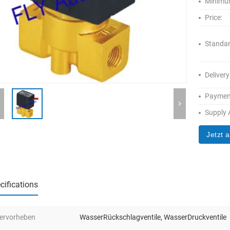
Minimum
Price:
Standar
Delivery
Paymen
Supply A
Jetzt 
cifications
ervorheben
WasserRückschlagventile
,
WasserDruckventile