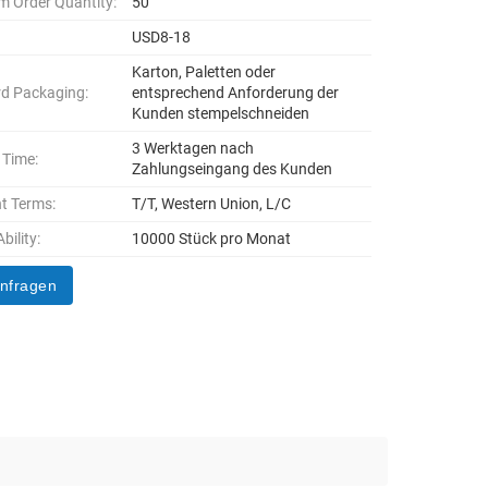
 Order Quantity:
50
USD8-18
Karton, Paletten oder
d Packaging:
entsprechend Anforderung der
Kunden stempelschneiden
3 Werktagen nach
 Time:
Zahlungseingang des Kunden
t Terms:
T/T, Western Union, L/C
bility:
10000 Stück pro Monat
anfragen