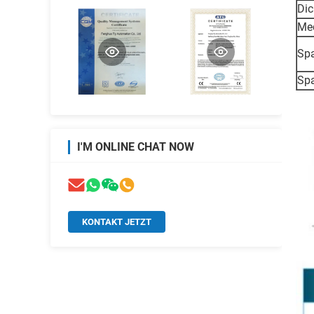
Dic
Me
Sp
Sp
I'M ONLINE CHAT NOW
KONTAKT JETZT