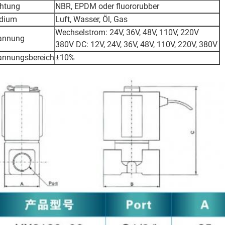
htung
NBR, EPDM oder fluororubber
dium
Luft, Wasser, Öl, Gas
Wechselstrom: 24V, 36V, 48V, 110V, 220V
annung
380V DC: 12V, 24V, 36V, 48V, 110V, 220V, 380V
annungsbereich
±10%