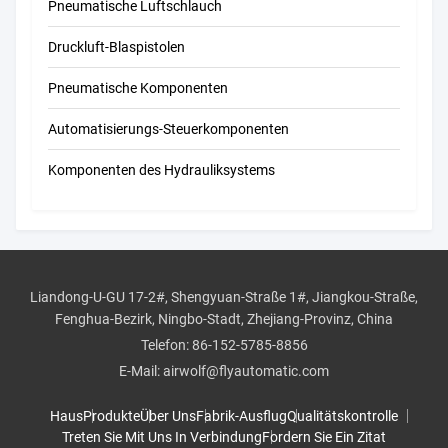
Pneumatische Luftschlauch
Druckluft-Blaspistolen
Pneumatische Komponenten
Automatisierungs-Steuerkomponenten
Komponenten des Hydrauliksystems
Liandong-U-GU 17-2#, Shengyuan-Straße 1#, Jiangkou-Straße,
Fenghua-Bezirk, Ningbo-Stadt, Zhejiang-Provinz, China
Telefon:
86-152-5785-8856
E-Mail:
airwolf@flyautomatic.com
Haus
Produkte
Über Uns
Fabrik-Ausflug
Qualitätskontrolle
Treten Sie Mit Uns In Verbindung
Fordern Sie Ein Zitat