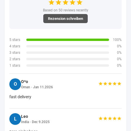
Based on 50 reviews recently
Rezension schreiben
5 stars
100%
4 stars
0%
3 stars
0%
2 stars
0%
1 stars
0%
O*o
O
Oman · Jan 11.2026
fast delivery
Leo
L
India · Dec 9.2025