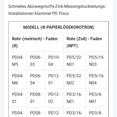
Schnelles Abzweigmuffe-Zink-Messingdruckleitungs-
Installationen Klammer PD Pisco
MODELL (Ф PAPIERLÖSEKOROTRON)
Rohr-(metrisch) - Faden
Rohr (Zoll) - Faden
(R)
(NPT)
PD04-
PD06-
PD10-
PD5/32-
PD5/16-
M5
03
04
N01
N03
PD04-
PD06-
PD12-
PD5/32-
PD5/16-
M6
04
01
N02
N04
PD04-
PD08-
PD12-
PD3/16-
PD3/8-
01
01
02
N01
N01
PD04-
PD08-
PD12-
PD3/16-
PD3/8-