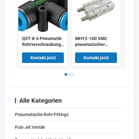
QST-8-6 Pneumatik-
MHY2-16D SMC
FEST
Rohrverschraubungen
pneumatischer
10X1
Einsteck-T-
Kolbenzylinder des
Pneu
Anschluss 153135
Luft-Fingers
Abstr
Kontakt jetzt
Kontakt jetzt
K
4052568032272
doppelte
3861
fungierende Greifer-
Nocken-Art
Alle Kategorien
Pneumatische Rohr-Fittings
Puls-Jet Ventile