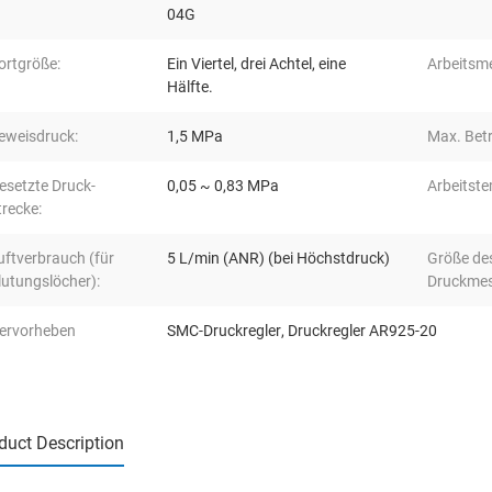
04G
ortgröße:
Ein Viertel, drei Achtel, eine
Arbeitsm
Hälfte.
eweisdruck:
1,5 MPa
Max. Betr
esetzte Druck-
0,05 ~ 0,83 MPa
Arbeitste
trecke:
uftverbrauch (für
5 L/min (ANR) (bei Höchstdruck)
Größe de
lutungslöcher):
Druckmes
ervorheben
SMC-Druckregler
,
Druckregler AR925-20
duct Description