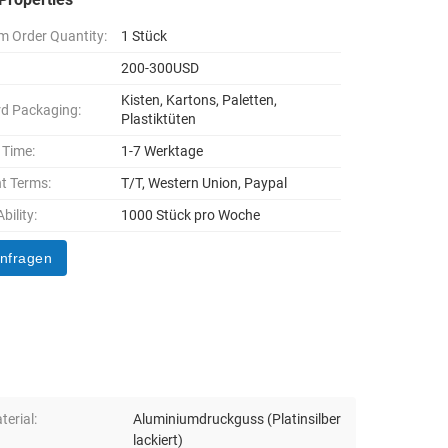
 Order Quantity:
1 Stück
200-300USD
Kisten, Kartons, Paletten,
d Packaging:
Plastiktüten
 Time:
1-7 Werktage
t Terms:
T/T, Western Union, Paypal
bility:
1000 Stück pro Woche
anfragen
erial:
Aluminiumdruckguss (Platinsilber
lackiert)