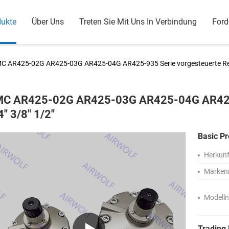
dukte
Über Uns
Treten Sie Mit Uns In Verbindung
Ford
C AR425-02G AR425-03G AR425-04G AR425-935 Serie vorgesteuerte Regl
C AR425-02G AR425-03G AR425-04G AR425-9
4" 3/8" 1/2"
Basic Pr
Herkunf
Marken
Modell
Trading 