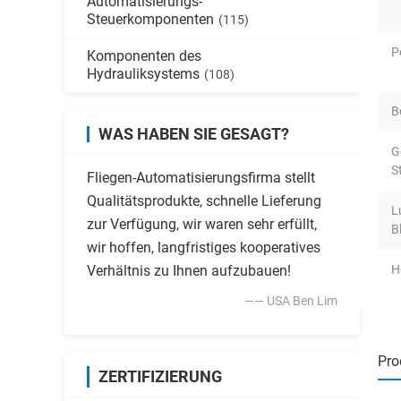
Automatisierungs-
Steuerkomponenten
(115)
P
Komponenten des
Hydrauliksystems
(108)
B
WAS HABEN SIE GESAGT?
G
S
Fliegen-Automatisierungsfirma stellt
Qualitätsprodukte, schnelle Lieferung
L
zur Verfügung, wir waren sehr erfüllt,
B
wir hoffen, langfristiges kooperatives
Verhältnis zu Ihnen aufzubauen!
H
—— USA Ben Lim
Pro
ZERTIFIZIERUNG