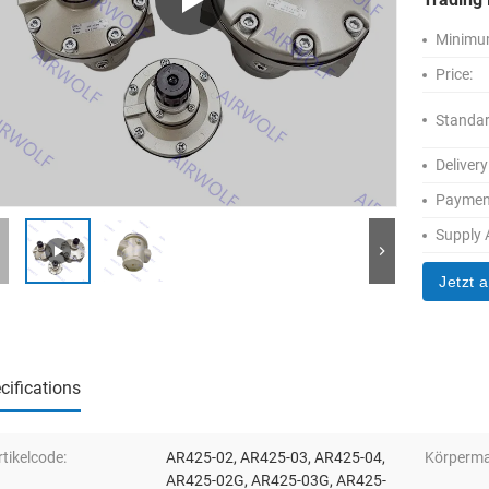
Minimum
Price:
Standar
Delivery
Paymen
Supply A
Jetzt 
cifications
rtikelcode:
AR425-02, AR425-03, AR425-04,
Körpermat
AR425-02G, AR425-03G, AR425-