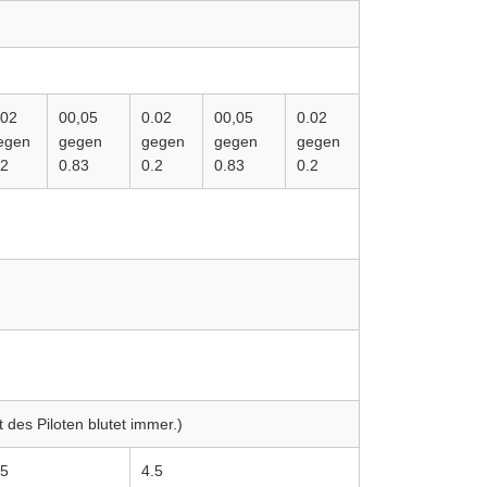
.02
00,05
0.02
00,05
0.02
egen
gegen
gegen
gegen
gegen
.2
0.83
0.2
0.83
0.2
t des Piloten blutet immer.)
.5
4.5