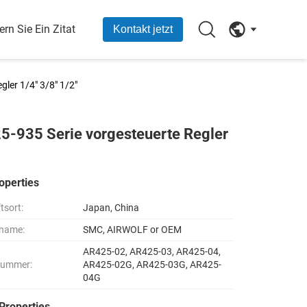
ern Sie Ein Zitat
Kontakt jetzt
er 1/4" 3/8" 1/2"
35 Serie vorgesteuerte Regler
operties
tsort:
Japan, China
name:
SMC, AIRWOLF or OEM
AR425-02, AR425-03, AR425-04,
nummer:
AR425-02G, AR425-03G, AR425-
04G
Properties