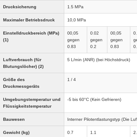
Drucksicherung
1.5 MPa
Maximaler Betriebsdruck
10,0 MPa
Einstelldruckbereich (MPa)
00,05
0.02
00,05
0
(1)
gegen
gegen
gegen
g
0.83
0.2
0.83
0
Luftverbrauch (für
5 L/min (ANR) (bei Höchstdruck)
Blutungslöcher) (2)
Größe des
1 / 4
Druckmessgeräts
Umgebungstemperatur und
-5 bis 60°C (Kein Gefrieren)
Flüssigkeitstemperatur
Bauwesen
Interner Pilotentlastungstyp (Die Luf
Gewicht (kg)
0.7
1.1
2