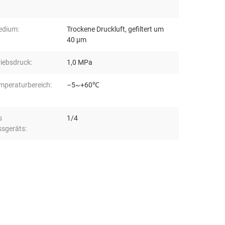
edium:
Trockene Druckluft, gefiltert um
40 μm
iebsdruck:
1,0 MPa
mperaturbereich:
–5~+60℃
s
1/4
sgeräts: