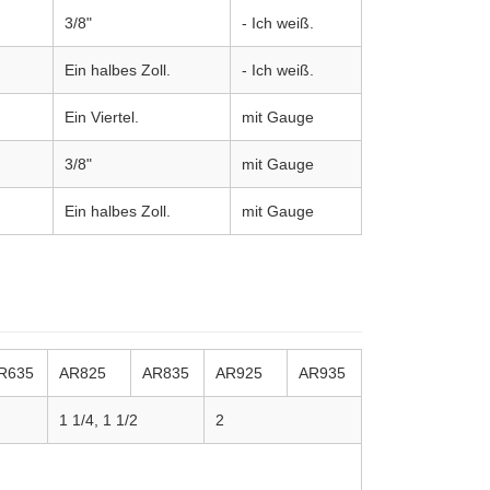
3/8"
- Ich weiß.
Ein halbes Zoll.
- Ich weiß.
Ein Viertel.
mit Gauge
3/8"
mit Gauge
Ein halbes Zoll.
mit Gauge
R635
AR825
AR835
AR925
AR935
1 1/4, 1 1/2
2