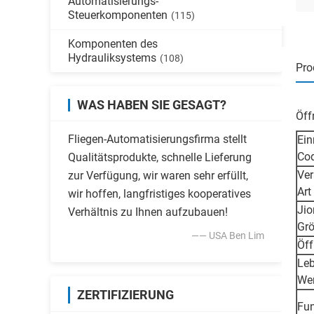
Automatisierungs-
Steuerkomponenten
(115)
Komponenten des
Hydrauliksystems
(108)
Pro
WAS HABEN SIE GESAGT?
Öff
Fliegen-Automatisierungsfirma stellt
Ein
Co
Qualitätsprodukte, schnelle Lieferung
Ver
zur Verfügung, wir waren sehr erfüllt,
Art
wir hoffen, langfristiges kooperatives
Jio
Verhältnis zu Ihnen aufzubauen!
Gr
—— USA Ben Lim
Öf
Leb
Wer
ZERTIFIZIERUNG
Fun