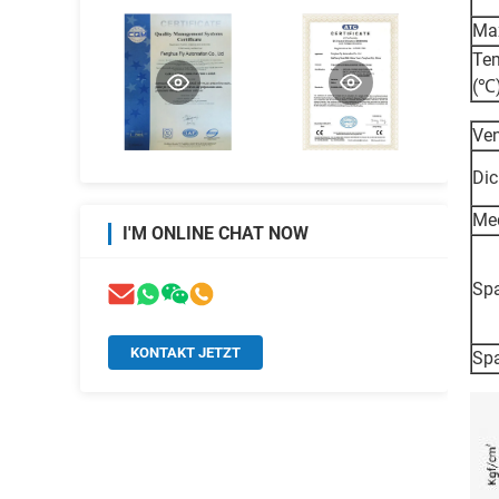
Max
Te
(℃
Ven
Dic
Me
I'M ONLINE CHAT NOW
Sp
KONTAKT JETZT
Sp