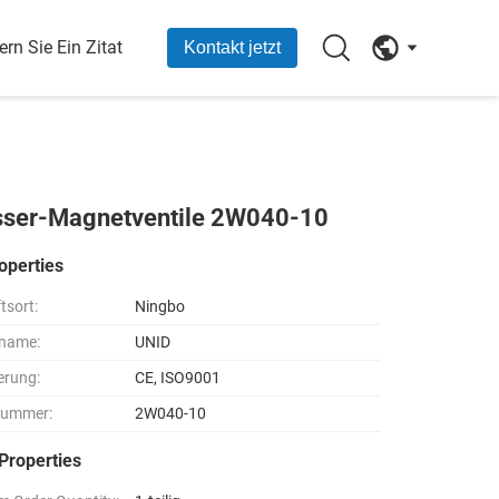
ern Sie Ein Zitat
Kontakt jetzt
sser-Magnetventile 2W040-10
operties
tsort:
Ningbo
name:
UNID
ierung:
CE, ISO9001
nummer:
2W040-10
Properties