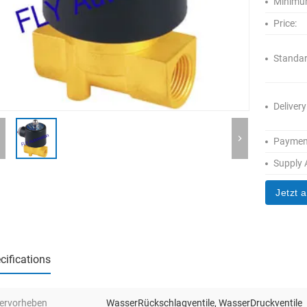
Minimum
Price:
Standar
Delivery
Paymen
Supply A
Jetzt 
cifications
ervorheben
WasserRückschlagventile
,
WasserDruckventile