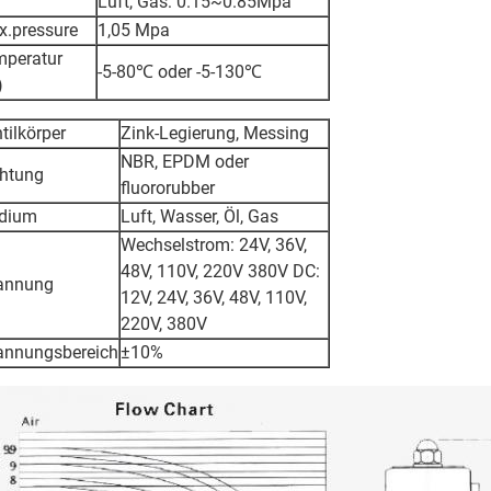
Luft, Gas: 0.15~0.85Mpa
.pressure
1,05 Mpa
mperatur
-5-80℃ oder -5-130℃
)
tilkörper
Zink-Legierung, Messing
NBR, EPDM oder
htung
fluororubber
dium
Luft, Wasser, Öl, Gas
Wechselstrom: 24V, 36V,
48V, 110V, 220V 380V DC:
annung
12V, 24V, 36V, 48V, 110V,
220V, 380V
annungsbereich
±10%