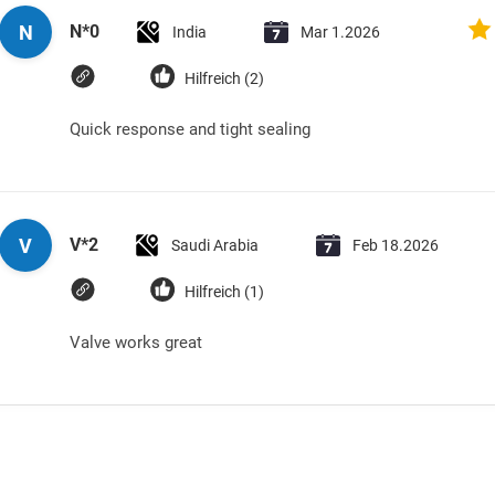
N
N*0
India
Mar 1.2026
Hilfreich (2)
Quick response and tight sealing
V
V*2
Saudi Arabia
Feb 18.2026
Hilfreich (1)
Valve works great