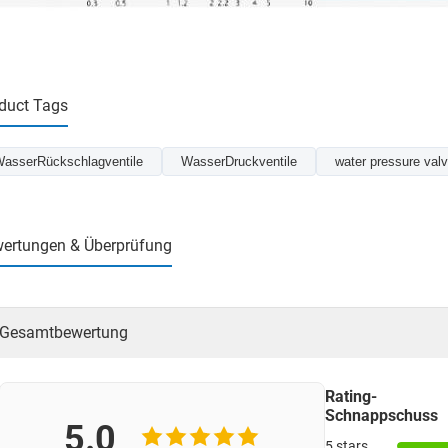
duct Tags
asserRückschlagventile
WasserDruckventile
water pressure val
ertungen & Überprüfung
Gesamtbewertung
Rating-
Schnappschuss
5.0
5 stars