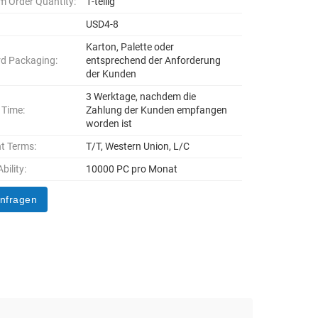
 Order Quantity:
1-teilig
USD4-8
Karton, Palette oder
d Packaging:
entsprechend der Anforderung
der Kunden
3 Werktage, nachdem die
 Time:
Zahlung der Kunden empfangen
worden ist
t Terms:
T/T, Western Union, L/C
bility:
10000 PC pro Monat
anfragen