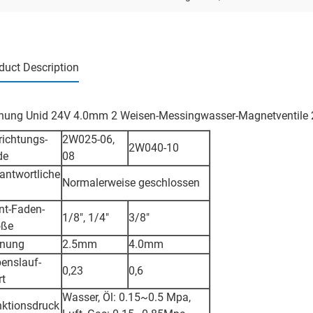
duct Description
nung Unid 24V 4.0mm 2 Weisen-Messingwasser-Magnetventile
richtungs-
2W025-06,
2W040-10
de
08
antwortliche
Normalerweise geschlossen
nt-Faden-
1/8", 1/4"
3/8"
öße
fnung
2.5mm
4.0mm
enslauf-
0,23
0,6
t
Wasser, Öl: 0.15~0.5 Mpa,
ktionsdruck