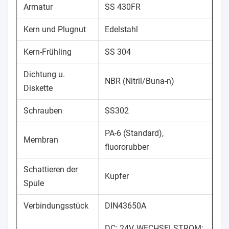
Armatur
SS 430FR
Kern und Plugnut
Edelstahl
Kern-Frühling
SS 304
Dichtung u.
NBR (Nitril/Buna-n)
Diskette
Schrauben
SS302
PA-6 (Standard),
Membran
fluororubber
Schattieren der
Kupfer
Spule
Verbindungsstück
DIN43650A
DC: 24V, WECHSELSTROM: