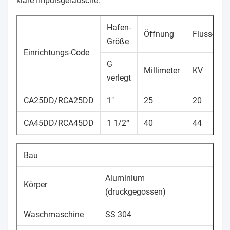
klare Impulsgeräusche.
Hafen-
Öffnung
Fluss-Wer
Größe
Einrichtungs-Code
G
Millimeter
KV
Leb
verlegt
CA25DD/RCA25DD
1"
25
20
23
CA45DD/RCA45DD
1 1/2“
40
44
51
Bau
Aluminium
Körper
(druckgegossen)
Waschmaschine
SS 304