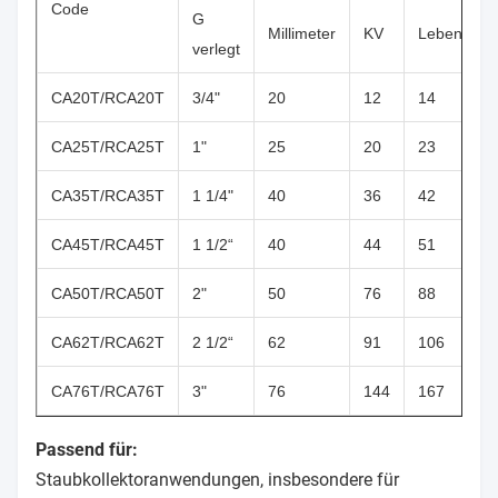
Code
G
Millimeter
KV
Lebenslauf
verlegt
CA20T/RCA20T
3/4"
20
12
14
CA25T/RCA25T
1"
25
20
23
CA35T/RCA35T
1 1/4"
40
36
42
CA45T/RCA45T
1 1/2“
40
44
51
CA50T/RCA50T
2"
50
76
88
CA62T/RCA62T
2 1/2“
62
91
106
CA76T/RCA76T
3"
76
144
167
Passend für:
Staubkollektoranwendungen, insbesondere für