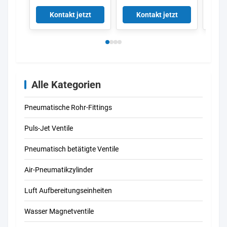
Valves
Membranventile
Impul
220/50 Aluminium-
V161
Kontakt jetzt
Kontakt jetzt
K
Puls
V158
Alle Kategorien
Pneumatische Rohr-Fittings
Puls-Jet Ventile
Pneumatisch betätigte Ventile
Air-Pneumatikzylinder
Luft Aufbereitungseinheiten
Wasser Magnetventile