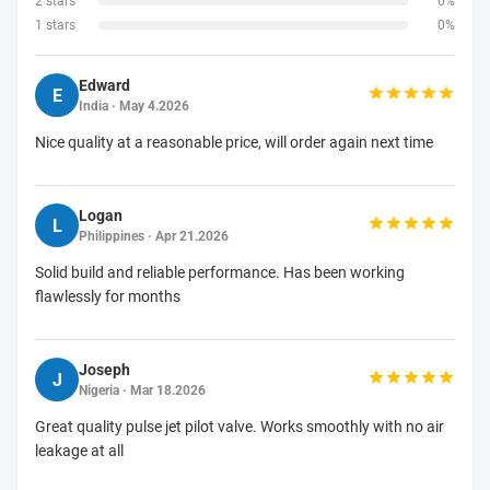
2 stars
0%
1 stars
0%
Edward
E
India · May 4.2026
Nice quality at a reasonable price, will order again next time
Logan
L
Philippines · Apr 21.2026
Solid build and reliable performance. Has been working
flawlessly for months
Joseph
J
Nigeria · Mar 18.2026
Great quality pulse jet pilot valve. Works smoothly with no air
leakage at all