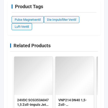
Product Tags
Pulse Magnetventil
Die Impulsfilter Ventil
Luft-Ventil
Related Products
24VDC SCG353A047
VNP214 DN40 1,5-
Alst
1,5 Zoll-Impuls Jet
Zoll-
3 Zol