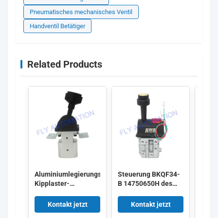
Pneumatisches mechanisches Ventil
Handventil Betätiger
Related Products
Aluminiumlegierungs-
Steuerung BKQF34-
Manu
Kipplaster-
B 14750650H des
Kippl
Regelventil Hyva mit
Kipplaster-
Regel
Schienenplatte
Gummigriff-Ventil-
BKQF
Kontakt jetzt
Kontakt jetzt
K
M6
1475