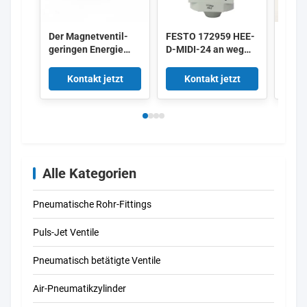
Der Magnetventil-
FESTO 172959 HEE-
IMI 
geringen Energie
D-MIDI-24 an weg
HERI
0.35W 5/2 SMCs
vom Ventil 172956
8010
DC24V SY3120-
HEE-D-MINI-24
DC24
Kontakt jetzt
Kontakt jetzt
K
5LZD-M5
pneumatische Weise
Alle Kategorien
Pneumatische Rohr-Fittings
Puls-Jet Ventile
Pneumatisch betätigte Ventile
Air-Pneumatikzylinder