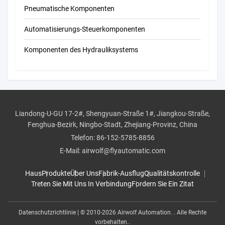
Pneumatische Komponenten
Automatisierungs-Steuerkomponenten
Komponenten des Hydrauliksystems
Liandong-U-GU 17-2#, Shengyuan-Straße 1#, Jiangkou-Straße,
Fenghua-Bezirk, Ningbo-Stadt, Zhejiang-Provinz, China
Telefon:
86-152-5785-8856
E-Mail:
airwolf@flyautomatic.com
Haus
Produkte
Über Uns
Fabrik-Ausflug
Qualitätskontrolle
Treten Sie Mit Uns In Verbindung
Fordern Sie Ein Zitat
Datenschutzrichtlinie
| © 2010-2026 Airwolf Automation. . Alle Rechte
vorbehalten..