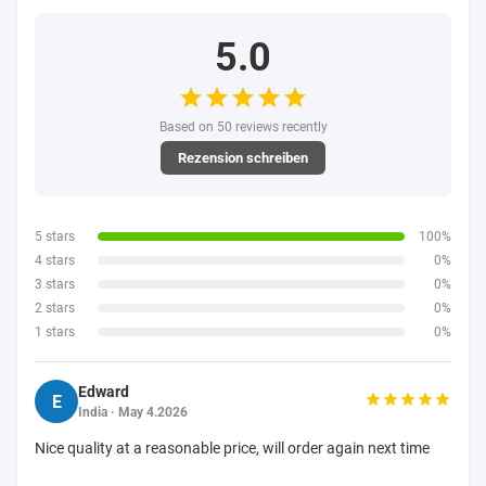
5.0
Based on 50 reviews recently
Rezension schreiben
5 stars
100%
4 stars
0%
3 stars
0%
2 stars
0%
1 stars
0%
Edward
E
India · May 4.2026
Nice quality at a reasonable price, will order again next time