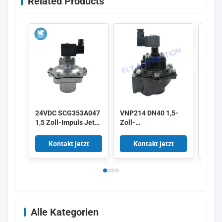
Related Products
24VDC SCG353A047
VNP214 DN40 1,5-
Alst
1,5 Zoll-Impuls Jet
Zoll-
3 Zol
Valves
Membranventile
Impul
220/50 Aluminium-
V161
Kontakt jetzt
Kontakt jetzt
K
Puls
V158
Alle Kategorien