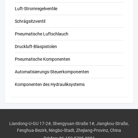
Luft-Stromregelventile
Schrägsitzventil
Pneumatische Luftschlauch
Druckluft-Blaspistolen
Pneumatische Komponenten
Automatisierungs-Steuerkomponenten
Komponenten des Hydrauliksystems
Liandong-U-GU 17-2#, Shengyuan-Straße 1#, Jiangkou-Straße,
Fenghua-Bezirk, Ningbo-Stadt, Zhejiang-Provinz, China