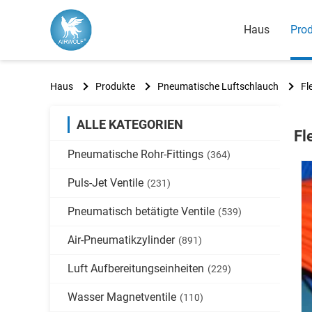
Haus
Pro
Haus
Produkte
Pneumatische Luftschlauch
Fl
ALLE KATEGORIEN
Fl
Pneumatische Rohr-Fittings
(364)
Puls-Jet Ventile
(231)
Pneumatisch betätigte Ventile
(539)
Air-Pneumatikzylinder
(891)
Luft Aufbereitungseinheiten
(229)
Wasser Magnetventile
(110)