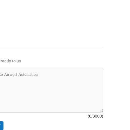
rectly to us
(
0
/3000)
T