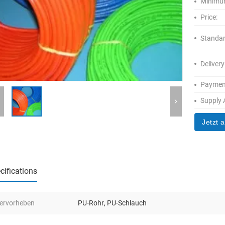
Minimum
Price:
Standar
Delivery
Paymen
Supply A
Jetzt 
cifications
ervorheben
PU-Rohr
,
PU-Schlauch