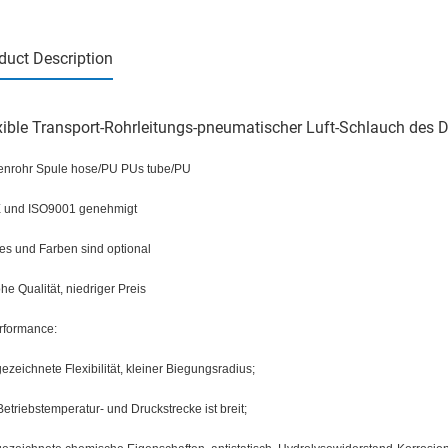
duct Description
xible Transport-Rohrleitungs-pneumatischer Luft-Schlauch des 
enrohr Spule hose/PU PUs tube/PU
 und ISO9001 genehmigt
zes und Farben sind optional
ohe Qualität, niedriger Preis
rformance:
ezeichnete Flexibilität, kleiner Biegungsradius;
Betriebstemperatur- und Druckstrecke ist breit;