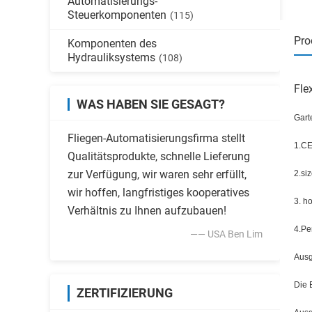
Automatisierungs-
Steuerkomponenten
(115)
Pro
Komponenten des
Hydrauliksystems
(108)
Fle
WAS HABEN SIE GESAGT?
Gart
Fliegen-Automatisierungsfirma stellt
1.CE
Qualitätsprodukte, schnelle Lieferung
zur Verfügung, wir waren sehr erfüllt,
2.si
wir hoffen, langfristiges kooperatives
3. h
Verhältnis zu Ihnen aufzubauen!
4.Pe
—— USA Ben Lim
Ausg
Die 
ZERTIFIZIERUNG