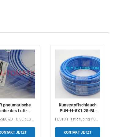
R pneumatische
Kunststoffschlauch
eihe des Luft-
PUN-H-8X1 25-BL
Schlauch-
197385
TU1065BU-20 TU SERIES POLYURETHANE PIPE Description:...
FESTO Plastic tubing PUN-H-8X1,25-BL 197385...
lyurethan-Rohr-
GTIN4052568045142
U1065BU-20 Tu
Festo
KONTAKT JETZT
KONTAKT JETZT