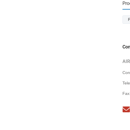
Pro
P
Con
AI
Con
Tel
Fax