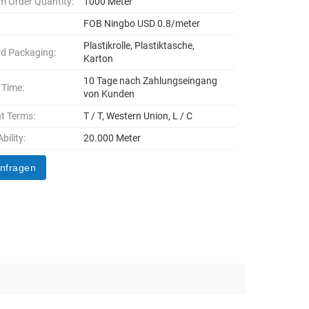
 Order Quantity:
1000 Meter
FOB Ningbo USD 0.8/meter
Plastikrolle, Plastiktasche,
d Packaging:
Karton
10 Tage nach Zahlungseingang
 Time:
von Kunden
t Terms:
T / T, Western Union, L / C
bility:
20.000 Meter
anfragen