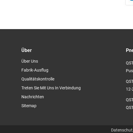
Über
Pne
Über Uns
QST
Fabrik-Ausflug
Push
Qualitätskontrolle
QST
Treten Sie Mit Uns In Verbindung
12-
Nachrichten
QST
Sitemap
QST
Datenschutz