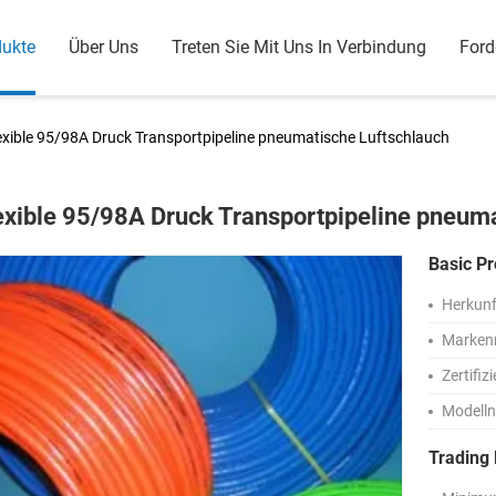
dukte
Über Uns
Treten Sie Mit Uns In Verbindung
Ford
exible 95/98A Druck Transportpipeline pneumatische Luftschlauch
exible 95/98A Druck Transportpipeline pneum
Basic Pr
Herkunf
Marken
Zertifiz
Modell
Trading 