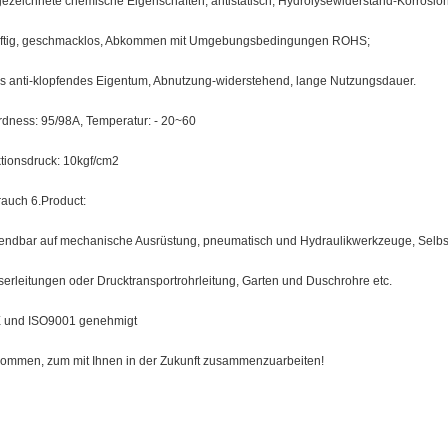
ezeichnete chemische Eigenschaften, antistatisch, Hydrolysewiderstand-Korrosion
ftig, geschmacklos, Abkommen mit Umgebungsbedingungen ROHS;
s anti-klopfendes Eigentum, Abnutzung-widerstehend, lange Nutzungsdauer.
rdness: 95/98A, Temperatur: - 20~60
tionsdruck: 10kgf/cm2
auch 6.Product:
ndbar auf mechanische Ausrüstung, pneumatisch und Hydraulikwerkzeuge, Selbs
erleitungen oder Drucktransportrohrleitung, Garten und Duschrohre etc.
 und ISO9001 genehmigt
kommen, zum mit Ihnen in der Zukunft zusammenzuarbeiten!