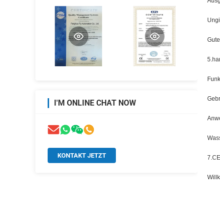
Ausg
Ungi
Gute
5.ha
Funk
Gebr
I'M ONLINE CHAT NOW
Anwe
Wass
KONTAKT JETZT
7.CE
Will