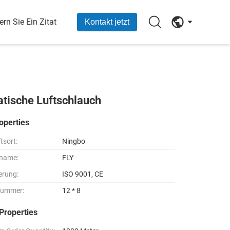
ern Sie Ein Zitat
Kontakt jetzt
atische Luftschlauch
operties
tsort:
Ningbo
name:
FLY
ierung:
ISO 9001, CE
nummer:
12 * 8
Properties