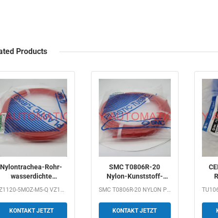
ated Products
Nylontrachea-Rohr-
SMC T0806R-20
CE
wasserdichte
Nylon-Kunststoff-
R
Antikorrosion SMCs
Luftrohr,
VZ1120-5MOZ-M5-Q VZ1000 SERIES DIRECT PIPE TYPE 4-WAY...
SMC T0806R-20 NYLON PLASTIC AIR PIPE Description:...
T0806R-20 lärmarm
pneumatischer
Po
Luftschlauch,
T
KONTAKT JETZT
KONTAKT JETZT
wasserdicht