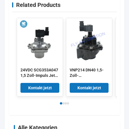
Related Products
24VDC SCG353A047
VNP214 DN40 1,5-
Alst
1,5 Zoll-Impuls Jet
Zoll-
3 Zol
Valves
Membranventile
Impul
220/50 Aluminium-
V161
Kontakt jetzt
Kontakt jetzt
K
Puls
V158
Alle Kategorien