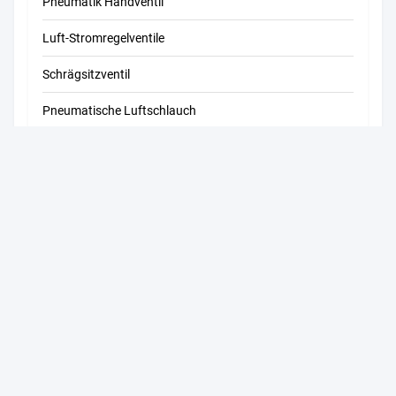
Pneumatik Handventil
Luft-Stromregelventile
Schrägsitzventil
Pneumatische Luftschlauch
Druckluft-Blaspistolen
Pneumatische Komponenten
Automatisierungs-Steuerkomponenten
Komponenten des Hydrauliksystems
Liandong-U-GU 17-2#, Shengyuan-Straße 1#, Jiangkou-Straße,
Fenghua-Bezirk, Ningbo-Stadt, Zhejiang-Provinz, China