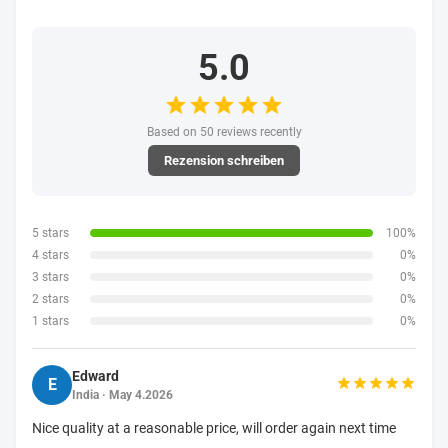
5.0
Based on 50 reviews recently
Rezension schreiben
5 stars
100%
4 stars
0%
3 stars
0%
2 stars
0%
1 stars
0%
Edward
E
India · May 4.2026
Nice quality at a reasonable price, will order again next time