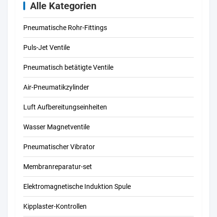
MSFW-24-50/60
Alle Kategorien
6720 MSFW-110-
50/60 4540 MSFW-
Pneumatische Rohr-Fittings
230-50/60
Puls-Jet Ventile
Pneumatisch betätigte Ventile
Air-Pneumatikzylinder
Luft Aufbereitungseinheiten
Wasser Magnetventile
Pneumatischer Vibrator
Membranreparatur-set
Elektromagnetische Induktion Spule
Kipplaster-Kontrollen