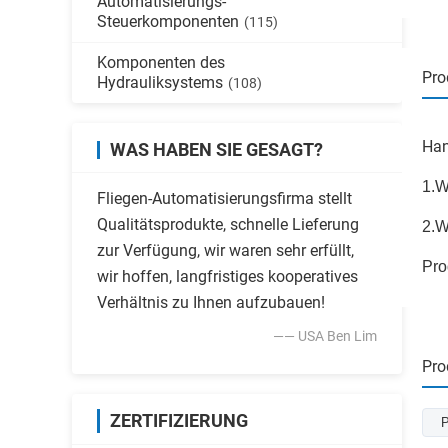
Automatisierungs-
Steuerkomponenten
(115)
Komponenten des
Pro
Hydrauliksystems
(108)
Han
WAS HABEN SIE GESAGT?
1.W
Fliegen-Automatisierungsfirma stellt
Qualitätsprodukte, schnelle Lieferung
2.W
zur Verfügung, wir waren sehr erfüllt,
Pro
wir hoffen, langfristiges kooperatives
Verhältnis zu Ihnen aufzubauen!
—— USA Ben Lim
Pro
ZERTIFIZIERUNG
P