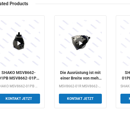
ated Products
SHAKO MSV8662-
Die Ausrüstung ist mit
SH
01PB MSV8662-01PP
einer Breite von mehr
01P
MSV8662-01PPL
als 20 mm und einer
M
SHAKO MSV8662-01PB MSV8662-01PP MSV8662-01PPL...
MSV8662-01R MSV8662-01TB MSV8662-01LB MSV8662-01RL SHAKO...
MSV8662-01EB 3/2-
Breite von mehr als 20
MSV
Wege Mechanisches
mm.
We
KONTAKT JETZT
KONTAKT JETZT
Ventil 1/8"