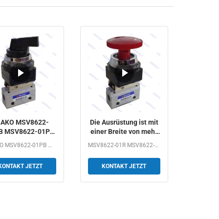
AKO MSV8622-
Die Ausrüstung ist mit
B MSV8622-01PP
einer Breite von mehr
SV8622-01PPL
als 20 mm und einer
SHAKO MSV8622-01PB MSV8622-01PP MSV8622-01PPL...
MSV8622-01R MSV8622-01TB MSV8622-01LB MSV8622-01RL SHAKO...
8622-01EB 3/2-
Breite von mehr als 20
ge Mechanische
mm.
KONTAKT JETZT
KONTAKT JETZT
Ventil 1/8"