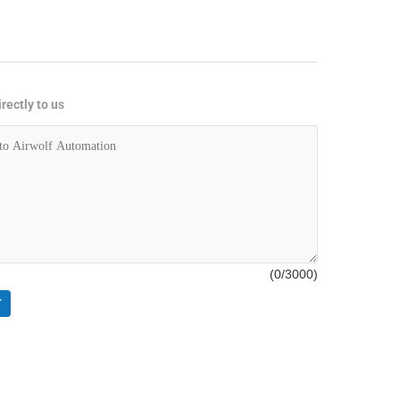
rectly to us
(
0
/3000)
T