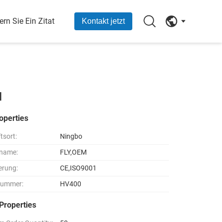
ern Sie Ein Zitat
Kontakt jetzt
l
operties
tsort:
Ningbo
name:
FLY,OEM
ierung:
CE,ISO9001
nummer:
HV400
Properties