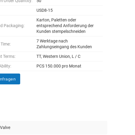
 Order Quantity:
50
USD8-15
Karton, Paletten oder
d Packaging:
entsprechend Anforderung der
Kunden stempelschneiden
7 Werktage nach
 Time:
Zahlungseingang des Kunden
t Terms:
TT, Western Union, L / C
bility:
PCS 150.000 pro Monat
anfragen
 Valve