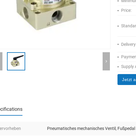
Minimum
Price:
Standar
Delivery
Paymen
Supply A
Jetzt 
cifications
ervorheben
Pneumatisches mechanisches Ventil
,
Fußpedal