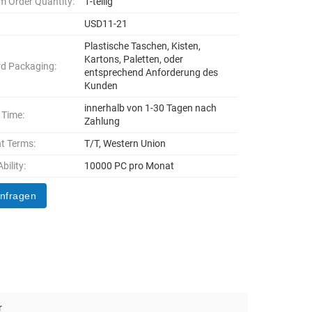
 Order Quantity:
1-teilig
USD11-21
Plastische Taschen, Kisten,
Kartons, Paletten, oder
d Packaging:
entsprechend Anforderung des
Kunden
innerhalb von 1-30 Tagen nach
 Time:
Zahlung
t Terms:
T/T, Western Union
bility:
10000 PC pro Monat
anfragen
r