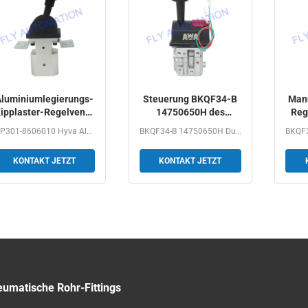
luminiumlegierungs-
Steuerung BKQF34-B
Manu
ipplaster-Regelventil
14750650H des
Reg
Hyva mit
Kipplaster-
B
MP301-8606010 Hyva Aluminum AlloyDump Truck Control Valve...
BKQF34-B 14750650H Dump Truck Rubber Handle Valve M6...
Schienenplatte
Gummigriff-Ventil-M6
KONTAKT JETZT
KONTAKT JETZT
umatische Rohr-Fittings