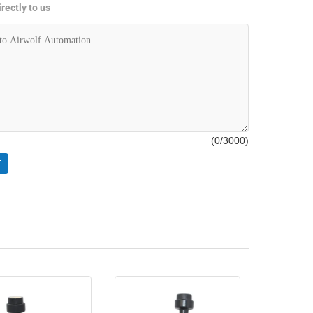
rectly to us
(
0
/3000)
T