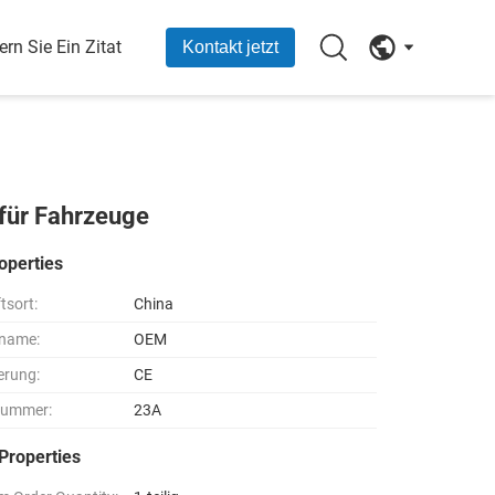
ern Sie Ein Zitat
Kontakt jetzt
 für Fahrzeuge
operties
tsort:
China
name:
OEM
ierung:
CE
nummer:
23A
Properties