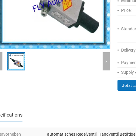
Minimum
Price:
Standar
Delivery
Paymen
Supply A
Jetzt 
cifications
ervorheben
automatisches Regelventil
,
Handventil Betätige