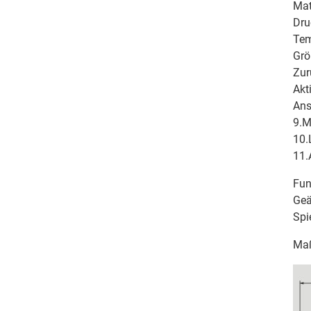
Mat
Dru
Tem
Grö
Zur
Akt
Ans
9.M
10.
11.
Fun
Geä
Spi
Maß