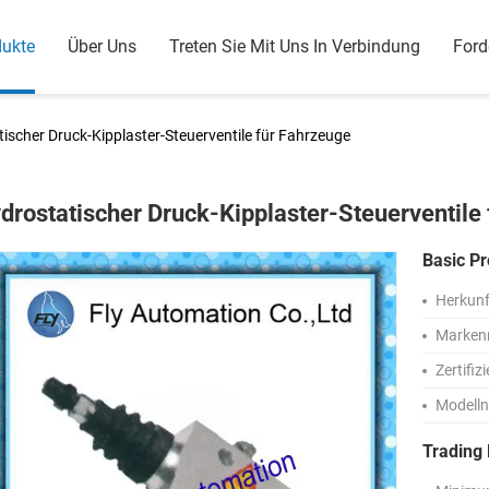
dukte
Über Uns
Treten Sie Mit Uns In Verbindung
Ford
ischer Druck-Kipplaster-Steuerventile für Fahrzeuge
drostatischer Druck-Kipplaster-Steuerventile
Basic Pr
Herkunf
Marken
Zertifiz
Modell
Trading 