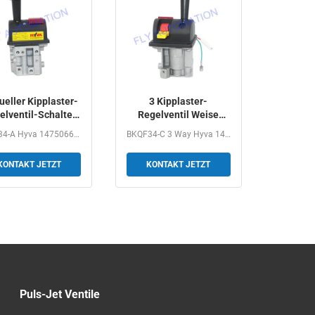
eller Kipplaster-
3 Kipplaster-
elventil-Schalter
Regelventil Weise
KQF34-A Hyva
Hyva 14750665H mit
BKQF34-A Hyva 14750667H Dump Truck Manual Control Valve...
BKQF34-C 3 Way Hyva 14750665H Dump Truck Valve Control...
14750667H
Zapfwellenantrieb-
Kipper
KONTAKT JETZT
KONTAKT JETZT
Puls-Jet Ventile