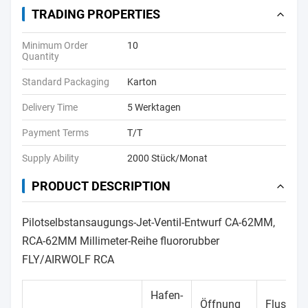
TRADING PROPERTIES
Minimum Order
10
Quantity
Standard Packaging
Karton
Delivery Time
5 Werktagen
Payment Terms
T/T
Supply Ability
2000 Stück/Monat
PRODUCT DESCRIPTION
Pilotselbstansaugungs-Jet-Ventil-Entwurf CA-62MM,
RCA-62MM Millimeter-Reihe fluororubber
FLY/AIRWOLF RCA
Hafen-
Öffnung
Fluss-We