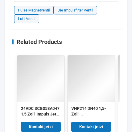
Pulse Magnetventil
Die Impulsfilter Ventil
Luft-Ventil
Related Products
24VDC SCG353A047
VNP214 DN40 1,5-
Alst
1,5 Zoll-Impuls Jet
Zoll-
3 Zol
Valves
Membranventile
Impul
220/50 Aluminium-
V161
Kontakt jetzt
Kontakt jetzt
K
Puls
V158