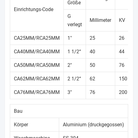
Größe
Einrichtungs-Code
G
Millimeter
KV
L
verlegt
CA25MM/RCA25MM
1"
25
26
3
CA40MM/RCA40MM
1 1/2“
40
44
5
CA50MM/RCA50MM
2"
50
76
8
CA62MM/RCA62MM
2 1/2“
62
150
1
CA76MM/RCA76MM
3"
76
200
2
Bau
Körper
Aluminium (druckgegossen)