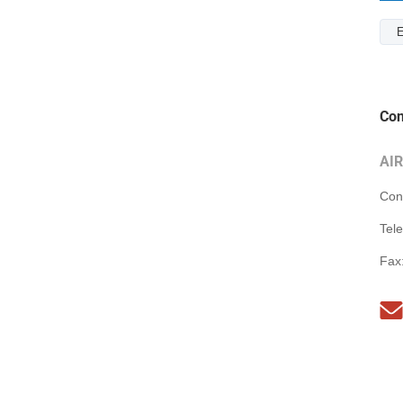
E
Con
AI
Con
Tel
Fax