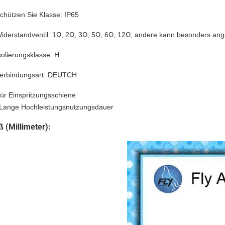
chützen Sie Klasse: IP65
iderstandventil: 1Ω, 2Ω, 3Ω, 5Ω, 6Ω, 12Ω, andere kann besonders ang
solierungsklasse: H
erbindungsart: DEUTCH
ür Einspritzungsschiene
 Lange Hochleistungsnutzungsdauer
 (Millimeter):