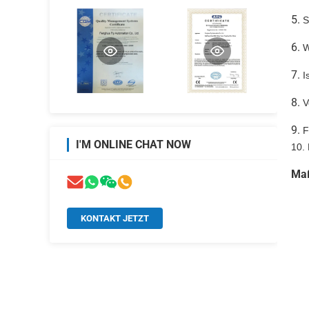
5.
S
6.
W
7.
I
8.
V
9.
F
I'M ONLINE CHAT NOW
10.
Maß
KONTAKT JETZT