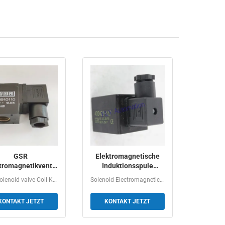
GSR
Elektromagnetische
tromagnetikventil
Induktionsspule
irale K0150310
400425-142, 400425-
GSR Solenoid valve Coil K0150310 DC24V 11W Ordering...
Solenoid Electromagnetic Induction Coil 400425205,...
DC24V 11W
117
KONTAKT JETZT
KONTAKT JETZT