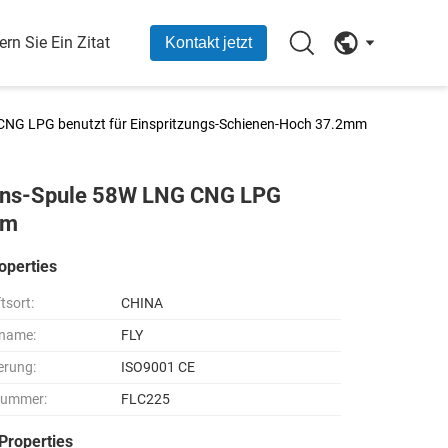
ern Sie Ein Zitat
Kontakt jetzt
CNG LPG benutzt für Einspritzungs-Schienen-Hoch 37.2mm
ions-Spule 58W LNG CNG LPG
mm
operties
tsort:
CHINA
name:
FLY
ierung:
ISO9001 CE
nummer:
FLC225
Properties