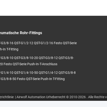
0/60 4534 MSFW-24-
50/60 6720 MSFW-
110-50/60 4540
MSFW-230-50/60
umatische Rohr-Fittings
-G3/8-16 QST-G1/2-12 QST-G1/2-16 Festo QST-Serie
-In T-Fitting
-G3/8-10 QST-G3/8-10-20 QST-G3/8-12 QST-G3/8-
20 Festo QST-Serie Push-In-T-Anschluss
-G1/4-10 QST-G1/4-10-50 QST-G1/4-12 QST-G3/8-8
-G3/8-8-50 Festo QST-Serie Push-In T-Fitting
richtlinie
| Airwolf Automation Urheberrecht © 2010-2026 . Alle Rechte v