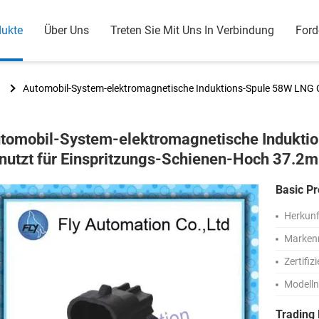
dukte
Über Uns
Treten Sie Mit Uns In Verbindung
Ford
Automobil-System-elektromagnetische Induktions-Spule 58W LNG 
tomobil-System-elektromagnetische Indukt
nutzt für Einspritzungs-Schienen-Hoch 37.2
Basic Pr
Herkunf
Marken
Zertifiz
Modell
Trading 