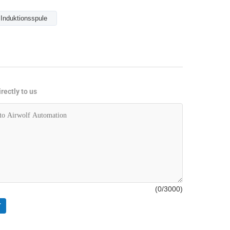
Induktionsspule
rectly to us
(
0
/3000)
T