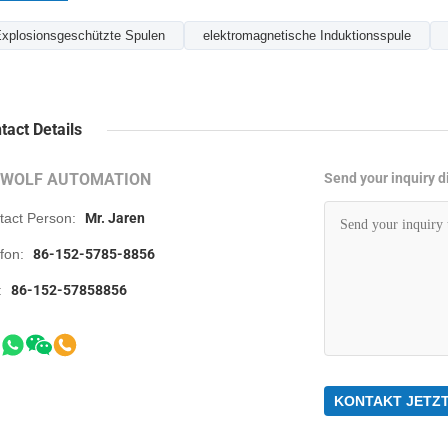
xplosionsgeschützte Spulen
elektromagnetische Induktionsspule
tact Details
RWOLF AUTOMATION
Send your inquiry di
tact Person:
Mr. Jaren
efon:
86-152-5785-8856
:
86-152-57858856
KONTAKT JETZ