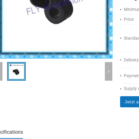
Minimum
Price:
Standar
Delivery
Paymen
Supply A
Jetzt 
cifications