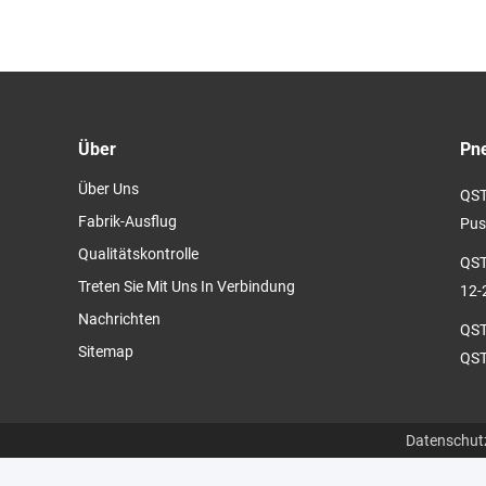
5
Über
Pne
Über Uns
QST
Fabrik-Ausflug
Push
Qualitätskontrolle
QST
Treten Sie Mit Uns In Verbindung
12-
Nachrichten
QST
Sitemap
QST
Datenschutz