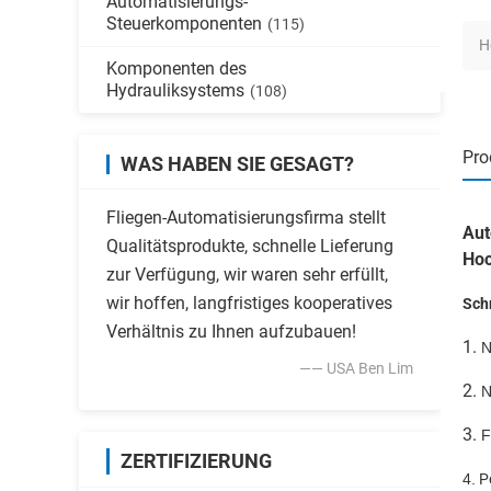
Automatisierungs-
Steuerkomponenten
(115)
H
Komponenten des
Hydrauliksystems
(108)
Pro
WAS HABEN SIE GESAGT?
Fliegen-Automatisierungsfirma stellt
Aut
Qualitätsprodukte, schnelle Lieferung
Ho
zur Verfügung, wir waren sehr erfüllt,
wir hoffen, langfristiges kooperatives
Schn
Verhältnis zu Ihnen aufzubauen!
1.
N
—— USA Ben Lim
2.
N
3.
F
ZERTIFIZIERUNG
4.
P