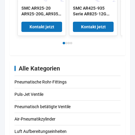
SMC AR925-20
SMC AR425-935
SMC 
AR925-20G, AR935-
Serie AR825-12G
Seri
20 AR935-20G
AR825-14G AR835-
AR43
AR425-935 Serie
12G AR835-14G
04G v
Kontakt jetzt
Kontakt jetzt
K
vorgesteuerter
vorgesteuerter
Regle
Regler 2"
Regler 1"1/4 1"1/2
Alle Kategorien
Pneumatische Rohr-Fittings
Puls-Jet Ventile
Pneumatisch betätigte Ventile
Air-Pneumatikzylinder
Luft Aufbereitungseinheiten