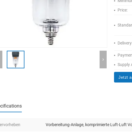
Minimum
Price:
Standar
Delivery
Paymen
Supply A
Jetzt 
cifications
ervorheben
Vorbereitung-Anlage
,
komprimierte Luft-Luft Vo