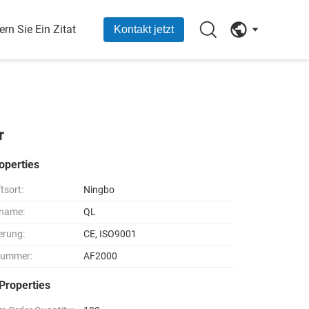
ern Sie Ein Zitat
Kontakt jetzt
r
operties
tsort:
Ningbo
name:
QL
ierung:
CE, ISO9001
nummer:
AF2000
Properties