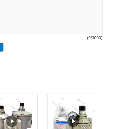
(
0
/3000)
T