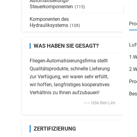
Automatisierungs-
Steuerkomponenten
(115)
Komponenten des
Pro
Hydrauliksystems
(108)
Luf
WAS HABEN SIE GESAGT?
1.W
Fliegen-Automatisierungsfirma stellt
Qualitätsprodukte, schnelle Lieferung
2.W
zur Verfügung, wir waren sehr erfüllt,
Pro
wir hoffen, langfristiges kooperatives
Verhältnis zu Ihnen aufzubauen!
Bes
—— USA Ben Lim
ZERTIFIZIERUNG