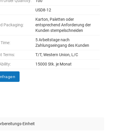
 Order Quantity:
100
USD8-12
Karton, Paletten oder
d Packaging:
entsprechend Anforderung der
Kunden stempelschneiden
5 Arbeitstage nach
 Time:
Zahlungseingang des Kunden
t Terms:
T/T, Western Union, L/C
bility:
15000 Stk. je Monat
anfragen
rbereitungs-Einheit