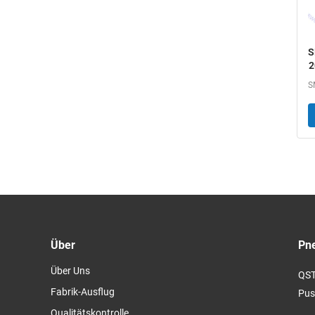
S
2
Über
Pne
Über Uns
QST
Fabrik-Ausflug
Push
Qualitätskontrolle