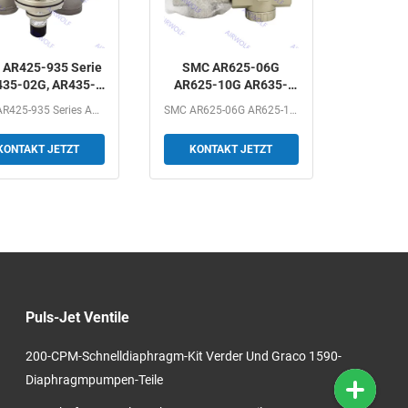
AR425-935 Serie
SMC AR625-06G
35-02G, AR435-
AR625-10G AR635-
3G, AR435-04G
06G AR635-10G
SMC AR425-935 Series AR435-02G, AR435-03G, AR435-04G...
SMC AR625-06G AR625-10G AR635-06G AR635-10G AR425-935...
esteuerter Regler
AR425-935 Serie
1/4" 3/8" 1/2"
vorgesteuerter Regler
KONTAKT JETZT
KONTAKT JETZT
3/4" 1"
Puls-Jet Ventile
200-CPM-Schnelldiaphragm-Kit Verder Und Graco 1590-
Diaphragmpumpen-Teile