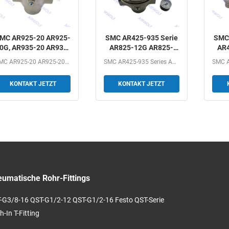
MC AR925-20 AR925-
SMC AR425-935 Serie
SMC 
0G, AR935-20 AR935-
AR825-12G AR825-
AR4
20G AR425-935 Serie
14G AR835-12G
0
SMC AR925-20 AR925-20G, AR935-20 AR935-20G AR425-935...
SMC AR425-935 Series AR825-12G AR825-14G AR835-12G...
vorgesteuerter Regler
AR835-14G
vorg
2"
vorgesteuerter Regler
KONTAKT JETZT
KONTAKT JETZT
1"1/4 1"1/2
umatische Rohr-Fittings
-G3/8-16 QST-G1/2-12 QST-G1/2-16 Festo QST-Serie
-In T-Fitting