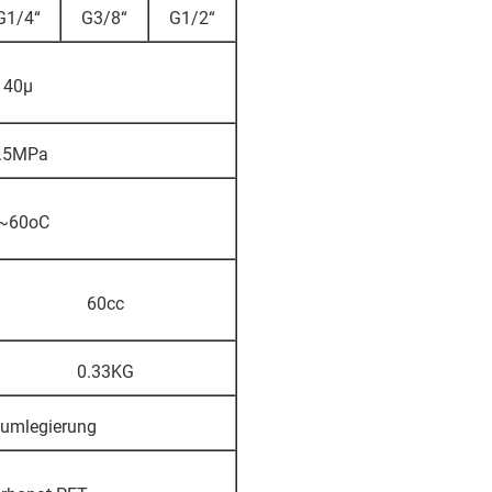
G1/4“
G3/8“
G1/2“
40μ
.5MPa
~60oC
60cc
0.33KG
iumlegierung