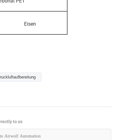
arbonat PET
Eisen
ruckluftaufbereitung
rectly to us