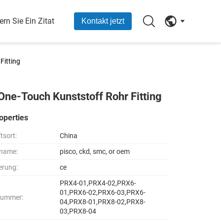
ern Sie Ein Zitat
Kontakt jetzt
Fitting
ne-Touch Kunststoff Rohr Fitting
operties
tsort:
China
name:
pisco, ckd, smc, or oem
ierung:
ce
PRX4-01,PRX4-02,PRX6-
01,PRX6-02,PRX6-03,PRX6-
nummer:
04,PRX8-01,PRX8-02,PRX8-
03,PRX8-04