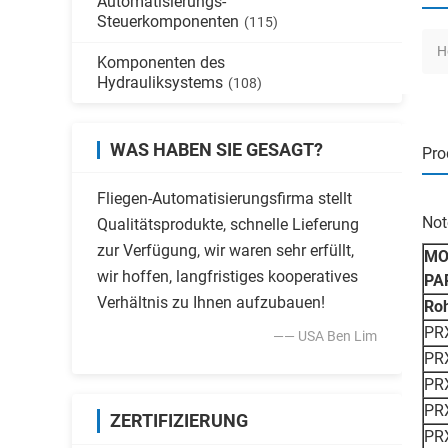
Automatisierungs-
Steuerkomponenten
(115)
H
Komponenten des
Hydrauliksystems
(108)
WAS HABEN SIE GESAGT?
Pro
Fliegen-Automatisierungsfirma stellt
Not
Qualitätsprodukte, schnelle Lieferung
zur Verfügung, wir waren sehr erfüllt,
MO
wir hoffen, langfristiges kooperatives
PA
Verhältnis zu Ihnen aufzubauen!
Roh
PR
—— USA Ben Lim
PR
PR
PR
ZERTIFIZIERUNG
PR