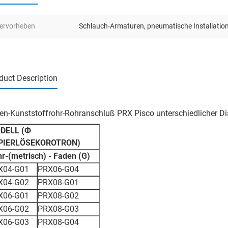
ervorheben
Schlauch-Armaturen
,
pneumatische Installatio
duct Description
en-Kunststoffrohr-Rohranschluß PRX Pisco unterschiedlicher Di
DELL (Ф
PIERLÖSEKOROTRON)
r-(metrisch) - Faden (G)
X04-G01
PRX06-G04
X04-G02
PRX08-G01
X06-G01
PRX08-G02
X06-G02
PRX08-G03
X06-G03
PRX08-G04