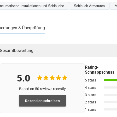
neumatische Installationen und Schläuche
Schlauch-Armaturen
M
ertungen & Überprüfung
Gesamtbewertung
Rating-
Schnappschuss
5.0
5 stars
4 stars
Based on 50 reviews recently
3 stars
Rezension schreiben
2 stars
1 stars