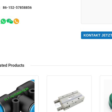
:
86-152-57858856
KONTAKT JETZ
ated Products