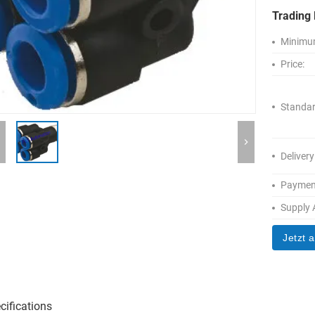
Trading 
Minimum
Price:
Standar
Delivery
Paymen
Supply A
Jetzt 
cifications