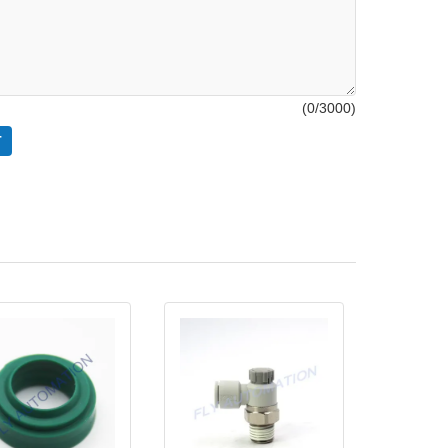
(
0
/3000)
T