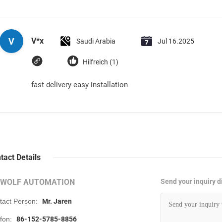
V
V*x
Saudi Arabia
Jul 16.2025
Hilfreich (1)
fast delivery easy installation
tact Details
RWOLF AUTOMATION
Send your inquiry di
tact Person:
Mr. Jaren
efon:
86-152-5785-8856