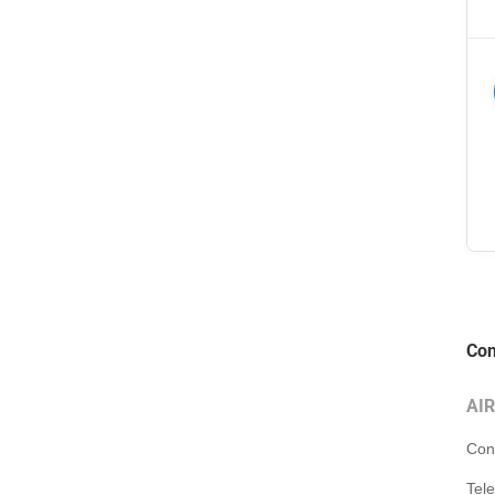
Con
AI
Con
Tel