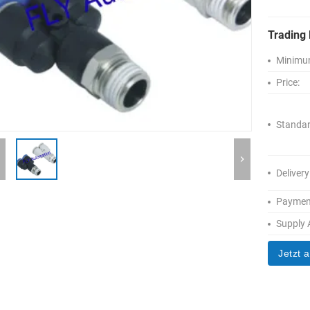
Trading 
Minimum
Price:
Standar
Delivery
Paymen
Supply A
Jetzt 