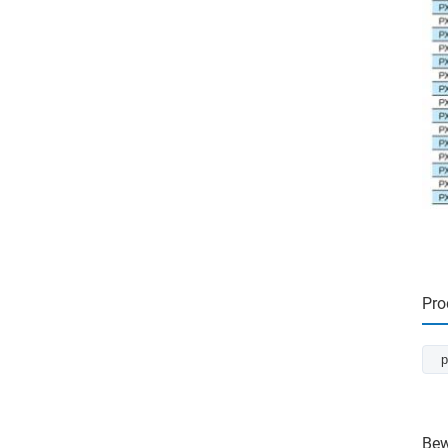
Pro
p
Bew