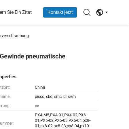
ern Sie Ein Zitat
Kontakt jetzt
hrverschraubung
 Gewinde pneumatische
operties
tsort:
China
name:
pisco, ckd, smc, or oem
ierung:
ce
PX4-M5,PX4-01,PX4-02,PX6-
01,PX6-02,PX6-03,PX6-04 px8-
nummer:
01,px8-02,px8-03,px8-04,px10-