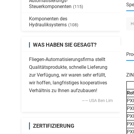
Automatisierungs-
Spe
Steuerkomponenten
(115)
Komponenten des
H
Hydrauliksystems
(108)
WAS HABEN SIE GESAGT?
Pro
Fliegen-Automatisierungsfirma stellt
Qualitätsprodukte, schnelle Lieferung
zur Verfügung, wir waren sehr erfüllt,
ZIN
wir hoffen, langfristiges kooperatives
Verhältnis zu Ihnen aufzubauen!
Roh
PX
—— USA Ben Lim
PX
PX
PX
ZERTIFIZIERUNG
PX