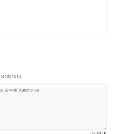
rectly to us
(
0
/3000)