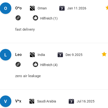
O
O*o
Oman
Jan 11.2026
Hilfreich (1)
fast delivery
L
Leo
India
Dec 9.2025
Hilfreich (4)
zero air leakage
V
V*x
Saudi Arabia
Jul 16.2025