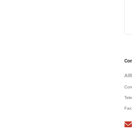
Con
AI
Con
Tel
Fax