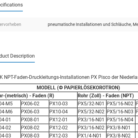
cifications
ervorheben
pneumatische Installationen und Schläuche
,
Me
duct Description
K NPT-Faden-Druckleitungs-Installationen PX Pisco der Niederl
MODELL (Ф PAPIERLÖSEKOROTRON)
r-(metrisch) - Faden (R)
Rohr (Zoll) - Faden (NPT)
04-M5
PX06-02
PX10-03
PX5/32-N01
PX5/16-N02
04-M6
PX06-03
PX10-04
PX5/32-N02
PX5/16-N03
04-01
PX08-01
PX12-01
PX3/16-N01
PX5/16-N04
04-02
PX08-02
PX12-02
PX3/16-N02
PX3/8-N01
04-03
PX08-03
PX12-03
PX1/4-N01
PX3/8-N02