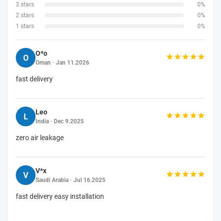
3 stars
0%
2 stars
0%
1 stars
0%
O*o
O
Oman · Jan 11.2026
fast delivery
Leo
L
India · Dec 9.2025
zero air leakage
V*x
V
Saudi Arabia · Jul 16.2025
fast delivery easy installation