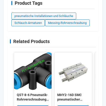
Product Tags
pneumatische Installationen und Schläuche
Schlauch-Armaturen
Messing-Rohrverschraubung
Related Products
QST-8-6 Pneumatik-
MHY2-16D SMC
FEST
Rohrverschraubungen
pneumatischer
10X1
Einsteck-T-
Kolbenzylinder des
Pneu