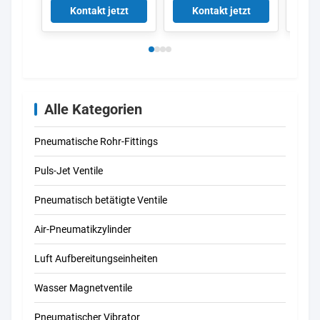
Anschluss 153135
Luft-Fingers
Abstr
Kontakt jetzt
Kontakt jetzt
K
4052568032272
doppelte
3861
fungierende Greifer-
Nocken-Art
Alle Kategorien
Pneumatische Rohr-Fittings
Puls-Jet Ventile
Pneumatisch betätigte Ventile
Air-Pneumatikzylinder
Luft Aufbereitungseinheiten
Wasser Magnetventile
Pneumatischer Vibrator