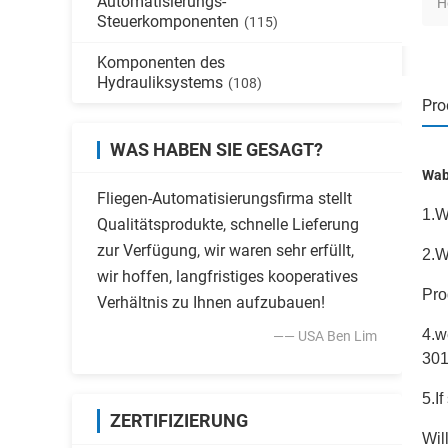
Automatisierungs-
H
Steuerkomponenten
(115)
Komponenten des
Hydrauliksystems
(108)
Pro
WAS HABEN SIE GESAGT?
Wab
Fliegen-Automatisierungsfirma stellt
1.W
Qualitätsprodukte, schnelle Lieferung
zur Verfügung, wir waren sehr erfüllt,
2.W
wir hoffen, langfristiges kooperatives
Pro
Verhältnis zu Ihnen aufzubauen!
4.w
—— USA Ben Lim
301
5.I
ZERTIFIZIERUNG
Wil