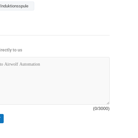
Induktionsspule
rectly to us
(
0
/3000)
T