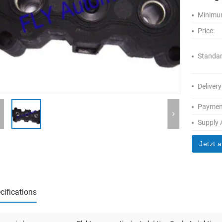
Minimum
Price:
Standar
Delivery
Paymen
Supply A
Jetzt 
cifications