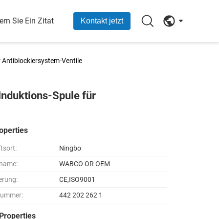
ern Sie Ein Zitat
Kontakt jetzt
Antiblockiersystem-Ventile
nduktions-Spule für
operties
tsort:
Ningbo
name:
WABCO OR OEM
ierung:
CE,ISO9001
nummer:
442 202 262 1
Properties