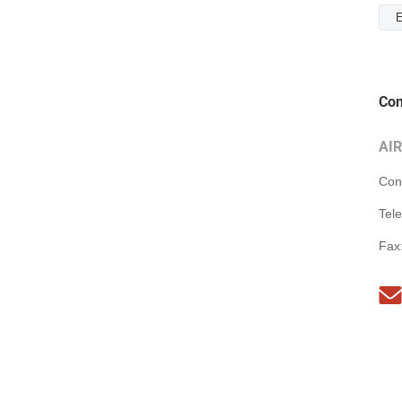
E
Con
AI
Con
Tel
Fax