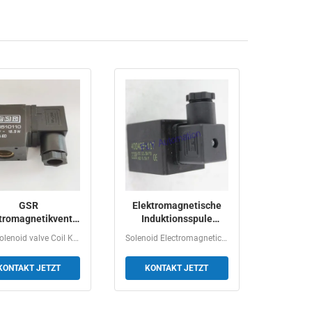
GSR
Elektromagnetische
tromagnetikventil
Induktionsspule
irale K0150310
400425-142, 400425-
GSR Solenoid valve Coil K0150310 DC24V 11W Ordering...
Solenoid Electromagnetic Induction Coil 400425205,...
DC24V 11W
117
KONTAKT JETZT
KONTAKT JETZT