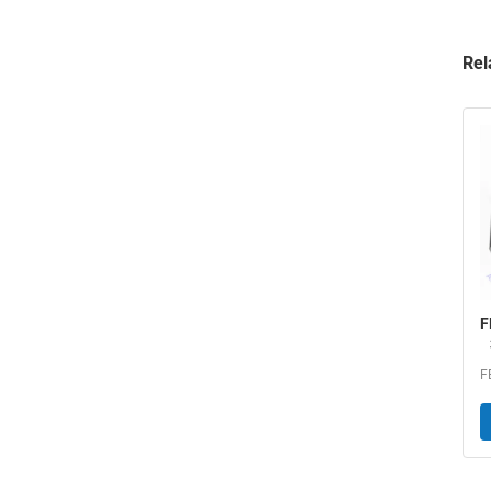
Rel
F
5